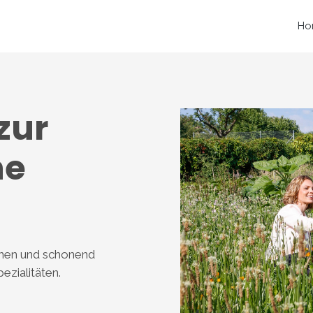
Ho
zur
ne
senen und schonend
zialitäten.